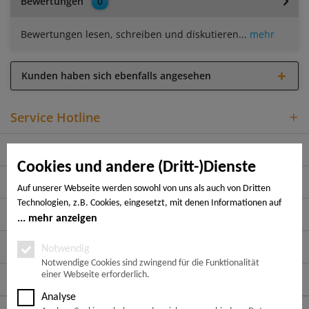
Bewertungen
0
Bewertungen lesen, schreiben und diskutieren...
mehr
Kunden haben sich ebenfalls angesehen
Service Hotline
Shop Service
Cookies und andere (Dritt-)Dienste
Informationen
Auf unserer Webseite werden sowohl von uns als auch von Dritten
Technologien, z.B. Cookies, eingesetzt, mit denen Informationen auf
Rechtliches
Ihrem Endgerät gespeichert und/oder von Ihrem Endgerät abgerufen
mehr anzeigen
werden. Bei den Cookies unterscheiden wir folgende Kategorien:
Zahlungsarten
Notwendige Cookies, Analyse-, Marketing- und Statistik-Cookies. Bei
Notwendig
den notwendigen Cookies handelt es sich um solche, die technisch
Notwendige Cookies sind zwingend für die Funktionalität
einer Webseite erforderlich.
notwendig sind, um den von Ihnen gewünschten Dienst
Folge uns auf:
bereitzustellen, die übrigen Cookies werden nur auf Grund einer von
Analyse
Ihnen erteilten Einwilligung gesetzt. Die Einwilligung ist freiwillig.