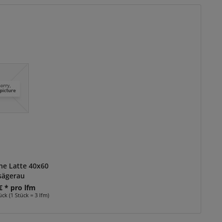
nne Latte 40x60
ägerau
€ * pro lfm
ück (1 Stück = 3 lfm)