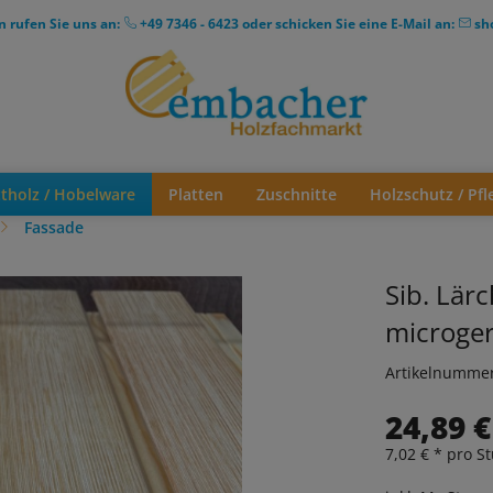
n rufen Sie uns an:
+49 7346 - 6423
oder schicken Sie eine E-Mail an:
sh
ttholz / Hobelware
Platten
Zuschnitte
Holzschutz / Pfl
Fassade
Sib. Lä
microger
Artikelnumme
24,89 €
7,02 € * pro St