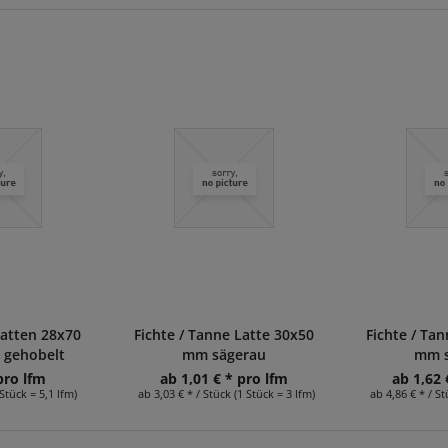
Latten 28x70
Fichte / Tanne Latte 30x50
Fichte / Ta
 gehobelt
mm sägerau
mm s
pro lfm
ab 1,01 € * pro lfm
ab 1,62 
 Stück = 5,1 lfm)
ab 3,03 € * / Stück (1 Stück = 3 lfm)
ab 4,86 € * / St