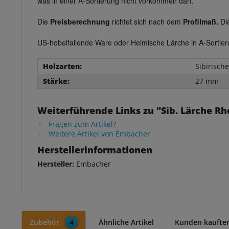
was in einer A-Sortierung nicht vorkommen darf.
Die
Preisberechnung
richtet sich nach dem
Profilmaß.
Di
US-hobelfallende Ware oder Heimische Lärche in A-Sortieru
Holzarten:
Sibirisch
Stärke:
27 mm
Weiterführende Links zu "Sib. Lärche R
Fragen zum Artikel?
Weitere Artikel von Embacher
Herstellerinformationen
Hersteller:
Embacher
Zubehör
4
Ähnliche Artikel
Kunden kaufte