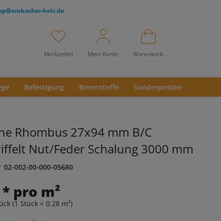
op@embacher-holz.de
Merkzettel
Mein Konto
Warenkorb
ege
Befestigung
Brennstoffe
Sonderposten
rche Rhombus 27x94 mm B/C
iffelt Nut/Feder Schalung 3000 mm
r
02-002-00-000-05680
 * pro m²
ück (1 Stück = 0.28 m²)