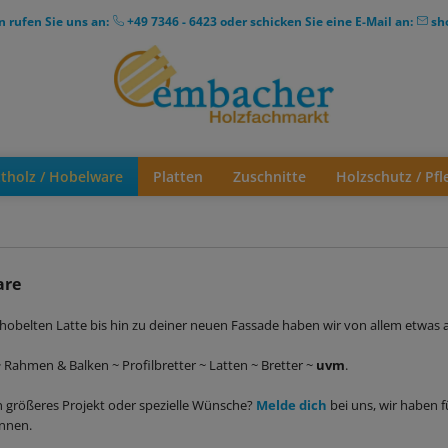
n rufen Sie uns an:
+49 7346 - 6423
oder schicken Sie eine E-Mail an:
sh
ttholz / Hobelware
Platten
Zuschnitte
Holzschutz / Pfl
are
hobelten Latte bis hin zu deiner neuen Fassade haben wir von allem etwas a
 Rahmen & Balken ~ Profilbretter ~ Latten ~ Bretter ~
uvm
.
n größeres Projekt oder spezielle Wünsche?
Melde dich
bei uns, wir haben f
önnen.