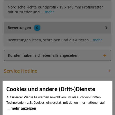
Nordische Fichte Rundprofil - 19 x 146 mm Profilbretter
mit Nut/Feder und ...
mehr
Bewertungen
0
Bewertungen lesen, schreiben und diskutieren...
mehr
Kunden haben sich ebenfalls angesehen
Service Hotline
Shop Service
Cookies und andere (Dritt-)Dienste
Informationen
Auf unserer Webseite werden sowohl von uns als auch von Dritten
Technologien, z.B. Cookies, eingesetzt, mit denen Informationen auf
Rechtliches
Ihrem Endgerät gespeichert und/oder von Ihrem Endgerät abgerufen
mehr anzeigen
werden. Bei den Cookies unterscheiden wir folgende Kategorien: