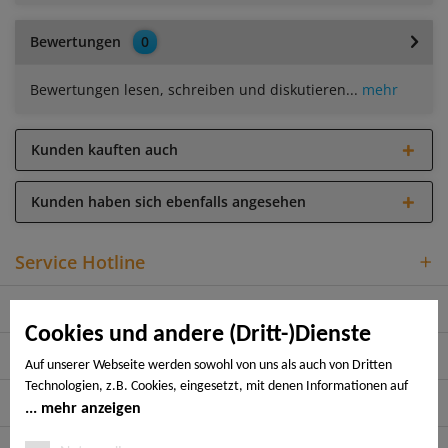
Bewertungen
0
Bewertungen lesen, schreiben und diskutieren...
mehr
Kunden kauften auch
Kunden haben sich ebenfalls angesehen
Service Hotline
Shop Service
Cookies und andere (Dritt-)Dienste
Informationen
Auf unserer Webseite werden sowohl von uns als auch von Dritten
Technologien, z.B. Cookies, eingesetzt, mit denen Informationen auf
Rechtliches
Ihrem Endgerät gespeichert und/oder von Ihrem Endgerät abgerufen
mehr anzeigen
werden. Bei den Cookies unterscheiden wir folgende Kategorien: