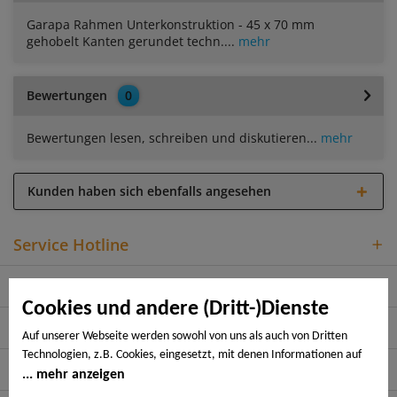
Garapa Rahmen Unterkonstruktion - 45 x 70 mm
gehobelt Kanten gerundet techn....
mehr
Bewertungen
0
Bewertungen lesen, schreiben und diskutieren...
mehr
Kunden haben sich ebenfalls angesehen
Service Hotline
Shop Service
Cookies und andere (Dritt-)Dienste
Informationen
Auf unserer Webseite werden sowohl von uns als auch von Dritten
Technologien, z.B. Cookies, eingesetzt, mit denen Informationen auf
Rechtliches
Ihrem Endgerät gespeichert und/oder von Ihrem Endgerät abgerufen
mehr anzeigen
werden. Bei den Cookies unterscheiden wir folgende Kategorien: