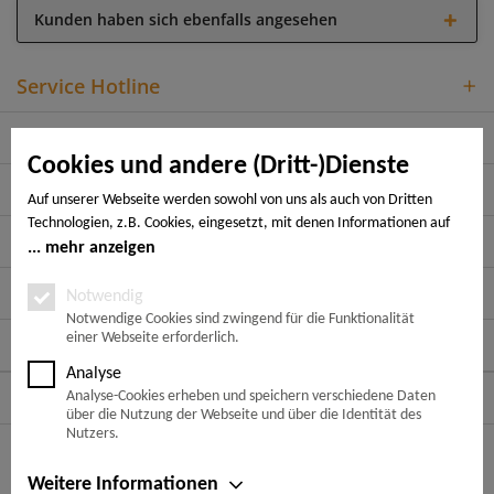
Kunden haben sich ebenfalls angesehen
Service Hotline
Shop Service
Cookies und andere (Dritt-)Dienste
Informationen
Auf unserer Webseite werden sowohl von uns als auch von Dritten
Technologien, z.B. Cookies, eingesetzt, mit denen Informationen auf
Rechtliches
Ihrem Endgerät gespeichert und/oder von Ihrem Endgerät abgerufen
mehr anzeigen
werden. Bei den Cookies unterscheiden wir folgende Kategorien:
Zahlungsarten
Notwendige Cookies, Analyse-, Marketing- und Statistik-Cookies. Bei
Notwendig
den notwendigen Cookies handelt es sich um solche, die technisch
Notwendige Cookies sind zwingend für die Funktionalität
einer Webseite erforderlich.
notwendig sind, um den von Ihnen gewünschten Dienst
Folge uns auf:
bereitzustellen, die übrigen Cookies werden nur auf Grund einer von
Analyse
Ihnen erteilten Einwilligung gesetzt. Die Einwilligung ist freiwillig.
Versandarten
Analyse-Cookies erheben und speichern verschiedene Daten
Personen, die das 16. Lebensjahr noch nicht vollendet haben,
über die Nutzung der Webseite und über die Identität des
benötigen die Zustimmung der Sorgeberechtigten. Sie können Ihre
* Alle Preise inkl. gesetzl. Mehrwertsteuer zzgl.
Nutzers.
Entscheidung jederzeit mit Wirkung für die Zukunft widerrufen. Rufen
Versandkosten
und ggf. Nachnahmegebühren, wenn nicht
anders beschrieben
Sie dazu lediglich den Cookie-Banner erneut auf und ändern Sie Ihre
Weitere Informationen