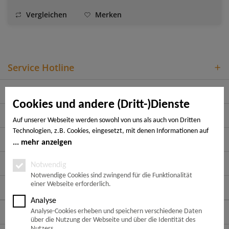
Vergleichen
Merken
Service Hotline
Shop Service
Cookies und andere (Dritt-)Dienste
Informationen
Auf unserer Webseite werden sowohl von uns als auch von Dritten
Technologien, z.B. Cookies, eingesetzt, mit denen Informationen auf
Rechtliches
Ihrem Endgerät gespeichert und/oder von Ihrem Endgerät abgerufen
mehr anzeigen
werden. Bei den Cookies unterscheiden wir folgende Kategorien:
Zahlungsarten
Notwendige Cookies, Analyse-, Marketing- und Statistik-Cookies. Bei
Notwendig
den notwendigen Cookies handelt es sich um solche, die technisch
Notwendige Cookies sind zwingend für die Funktionalität
einer Webseite erforderlich.
notwendig sind, um den von Ihnen gewünschten Dienst
Folge uns auf:
bereitzustellen, die übrigen Cookies werden nur auf Grund einer von
Analyse
Ihnen erteilten Einwilligung gesetzt. Die Einwilligung ist freiwillig.
Versandarten
Analyse-Cookies erheben und speichern verschiedene Daten
Personen, die das 16. Lebensjahr noch nicht vollendet haben,
über die Nutzung der Webseite und über die Identität des
benötigen die Zustimmung der Sorgeberechtigten. Sie können Ihre
Nutzers.