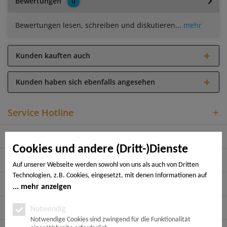
Bewertungen
0
Bewertungen lesen, schreiben und diskutieren...
mehr
Kunden kauften auch
Kunden haben sich ebenfalls angesehen
Service Hotline
Shop Service
Cookies und andere (Dritt-)Dienste
Informationen
Auf unserer Webseite werden sowohl von uns als auch von Dritten
Technologien, z.B. Cookies, eingesetzt, mit denen Informationen auf
Rechtliches
Ihrem Endgerät gespeichert und/oder von Ihrem Endgerät abgerufen
mehr anzeigen
werden. Bei den Cookies unterscheiden wir folgende Kategorien:
Zahlungsarten
Notwendige Cookies, Analyse-, Marketing- und Statistik-Cookies. Bei
Notwendig
den notwendigen Cookies handelt es sich um solche, die technisch
Notwendige Cookies sind zwingend für die Funktionalität