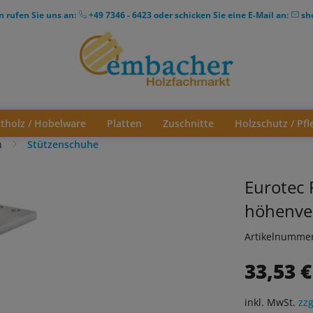
n rufen Sie uns an:
+49 7346 - 6423
oder schicken Sie eine E-Mail an:
sh
ttholz / Hobelware
Platten
Zuschnitte
Holzschutz / Pfl
n
Stützenschuhe
Eurotec 
höhenver
Artikelnumme
33,53 €
inkl. MwSt.
zzg