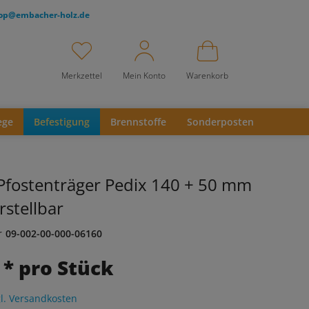
op@embacher-holz.de
Merkzettel
Mein Konto
Warenkorb
ege
Befestigung
Brennstoffe
Sonderposten
Pfostenträger Pedix 140 + 50 mm
stellbar
r
09-002-00-000-06160
 * pro Stück
l. Versandkosten