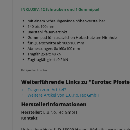
INKLUSIV: 12 Schrauben und 1 Gummipad
mit einem Schraubgewinde höhenverstellbar
140 bis 190 mm
Baustahl, feuerverzinkt
Gummipad für zusätzlichen Holzschutz am Hirnholz
für Querschnitte ab 100x100 mm
Abmessungen: 8x160x100 mm
Tragfähigkeit: 48 kN
Zugtragfähigkeit: 9,2 kN
Bildquelle: Eurotec
Weiterführende Links zu "Eurotec Pfost
Fragen zum Artikel?
Weitere Artikel von E.u.r.o.Tec GmbH
Herstellerinformationen
Hersteller:
E.u.r.o.Tec GmbH
Kontakt
Unter dem Hofe 5, D-58099 Hagen, Website: www.eurot