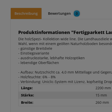
Beschreibung
Bewertungen
0
Produktinformationen "Fertigparkett La
Die holzSpezi- Kollektion wide line. Die Landhausdiele 
Wahl, wenn mit einem geölten Naturholzboden besonder
- günstige Breitdiele
- Einstiegsvariante
- ausdrucksstarke, lebhafte Holzoptiken
- lebendige Oberflächen
- Aufbau: Nutzschicht ca. 4,0 mm Mittellage und Gegen
- Holzfeuchte: 6% - 8%
- Verbindung: Uniclic-System mit Lizenz, kopfseitig Dr
Länge:
2200 mm
Stärke:
15 mm
Breite:
260 mm