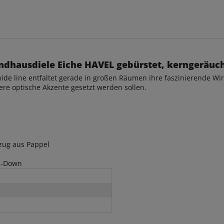
ndhausdiele Eiche HAVEL gebürstet, kerngeräuche
wide line entfaltet gerade in großen Räumen ihre faszinierende Wirk
e optische Akzente gesetzt werden sollen.
zug aus Pappel
op-Down