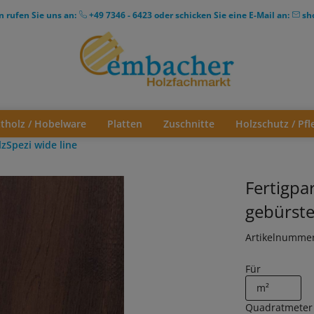
n rufen Sie uns an:
+49 7346 - 6423
oder schicken Sie eine E-Mail an:
sh
ttholz / Hobelware
Platten
Zuschnitte
Holzschutz / Pfl
lzSpezi wide line
Fertigpa
gebürste
Artikelnumme
Für
Quadratmeter