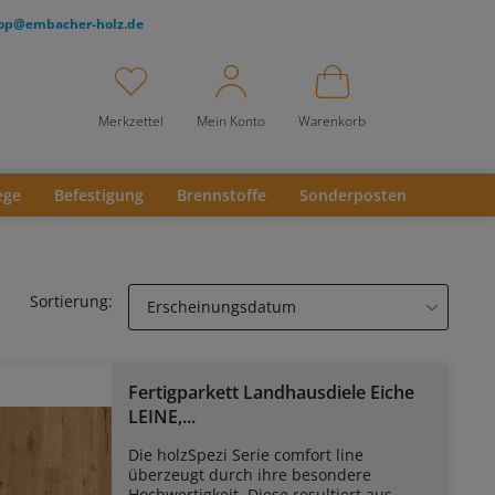
op@embacher-holz.de
Merkzettel
Mein Konto
Warenkorb
ege
Befestigung
Brennstoffe
Sonderposten
Sortierung:
Fertigparkett Landhausdiele Eiche
LEINE,...
Die holzSpezi Serie comfort line
überzeugt durch ihre besondere
Hochwertigkeit. Diese resultiert aus...