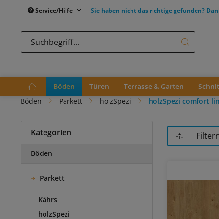
Service/Hilfe
Sie haben nicht das richtige gefunden? Dan
Böden
Türen
Terrasse & Garten
Schni
Böden
Parkett
holzSpezi
holzSpezi comfort li
Kategorien
Filter
Böden
Parkett
Kährs
holzSpezi