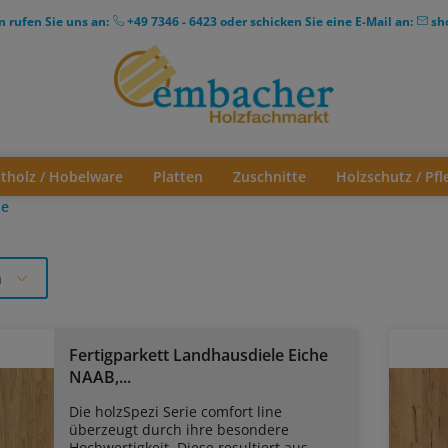
n rufen Sie uns an:
+49 7346 - 6423
oder schicken Sie eine E-Mail an:
sh
ttholz / Hobelware
Platten
Zuschnitte
Holzschutz / Pfl
ne
n
Fertigparkett Landhausdiele Eiche
NAAB,...
Die holzSpezi Serie comfort line
überzeugt durch ihre besondere
Hochwertigkeit. Diese resultiert aus...