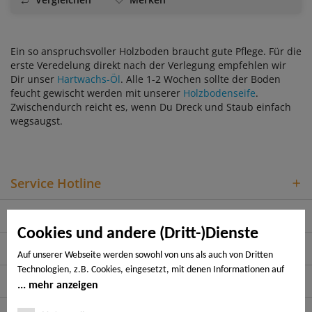
Ein so anspruchsvoller Holzboden braucht gute Pflege. Für die
erste Veredelung direkt nach der Verlegung empfehlen wir
Dir unser
Hartwachs-Öl
. Alle 1-2 Wochen sollte der Boden
feucht gewischt werden mit unserer
Holzbodenseife
.
Zwischendurch reicht es, wenn Du Dreck und Staub einfach
wegsaugst.
Service Hotline
Shop Service
Cookies und andere (Dritt-)Dienste
Informationen
Auf unserer Webseite werden sowohl von uns als auch von Dritten
Technologien, z.B. Cookies, eingesetzt, mit denen Informationen auf
Rechtliches
Ihrem Endgerät gespeichert und/oder von Ihrem Endgerät abgerufen
mehr anzeigen
werden. Bei den Cookies unterscheiden wir folgende Kategorien: