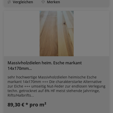
Vergleichen
Merken
Massivholzdielen heim. Esche markant
14x170mm...
sehr hochwertige Massivholzdielen heimische Esche
markant 14x170mm +++ Die charakterstarke Alternative
zur Eiche +++ umseitig Nut-Feder zur endlosen Verlegung
techn. getrocknet auf 8% HF meist stehende Jahrringe,
Rifts/Halbrifts...
89,30 € * pro m²