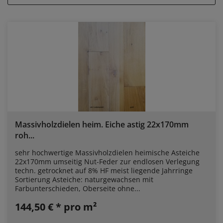
Massivholzdielen heim. Eiche astig 22x170mm
roh...
sehr hochwertige Massivholzdielen heimische Asteiche
22x170mm umseitig Nut-Feder zur endlosen Verlegung
techn. getrocknet auf 8% HF meist liegende Jahrringe
Sortierung Asteiche: naturgewachsen mit
Farbunterschieden, Oberseite ohne...
144,50 € * pro m²