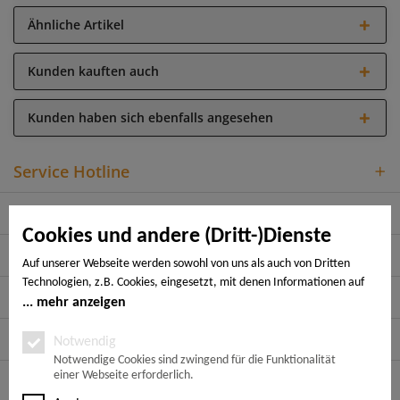
Ähnliche Artikel
Kunden kauften auch
Kunden haben sich ebenfalls angesehen
Service Hotline
Shop Service
Cookies und andere (Dritt-)Dienste
Informationen
Auf unserer Webseite werden sowohl von uns als auch von Dritten
Technologien, z.B. Cookies, eingesetzt, mit denen Informationen auf
Rechtliches
Ihrem Endgerät gespeichert und/oder von Ihrem Endgerät abgerufen
mehr anzeigen
werden. Bei den Cookies unterscheiden wir folgende Kategorien:
Zahlungsarten
Notwendige Cookies, Analyse-, Marketing- und Statistik-Cookies. Bei
Notwendig
den notwendigen Cookies handelt es sich um solche, die technisch
Notwendige Cookies sind zwingend für die Funktionalität
einer Webseite erforderlich.
notwendig sind, um den von Ihnen gewünschten Dienst
Folge uns auf:
bereitzustellen, die übrigen Cookies werden nur auf Grund einer von