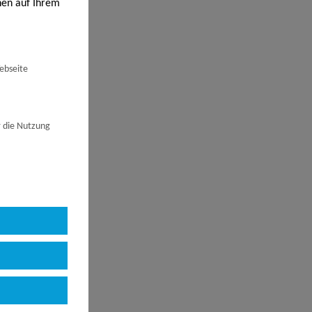
ten
nen auf Ihrem
en werden. Bei
ige Cookies,
igen Cookies
tionen
ebseite
 den von Ihnen
den nur auf
illigung ist
ingungen
det haben,
r die Nutzung
 Ihre
n. Rufen Sie
Ihre
serer Webseite
 auf:
bspw. Ihre IP-
en Besuch auf
 in Ihrem
). Außerdem
e Ihr Name,
serer Webseite
 und weiteren