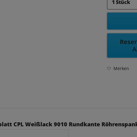
Reser
A
Merken
blatt CPL Weißlack 9010 Rundkante Röhrenspan