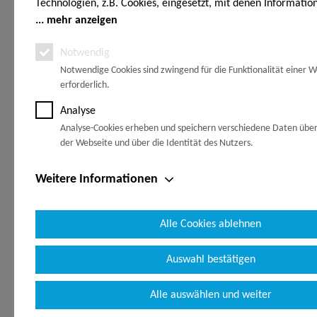
Samstag:
Öffnungszei
Technologien, z.B. Cookies, eingesetzt, mit denen Informatio
8:00 Uhr - 12:00 Uhr
Endgerät gespeichert und/oder von Ihrem Endgerät abgeruf
mehr anzeigen
Über Uns
den Cookies unterscheiden wir folgende Kategorien: Notwend
+49 7346 - 6423
Notwendig
Analyse-, Marketing- und Statistik-Cookies. Bei den notwend
Zahlungsop
Notwendige Cookies sind zwingend für die Funktionalität einer W
handelt es sich um solche, die technisch notwendig sind, um
shop@embacher-holz.de
Kontakt
erforderlich.
gewünschten Dienst bereitzustellen, die übrigen Cookies wer
Grund einer von Ihnen erteilten Einwilligung gesetzt. Die Einw
Analyse
Versandbed
freiwillig. Personen, die das 16. Lebensjahr noch nicht vollen
Analyse-Cookies erheben und speichern verschiedene Daten übe
benötigen die Zustimmung der Sorgeberechtigten. Sie können
der Webseite und über die Identität des Nutzers.
Entscheidung jederzeit mit Wirkung für die Zukunft widerrufe
dazu lediglich den Cookie-Banner erneut auf und ändern Sie 
Weitere Informationen
Einstellungen entsprechend ab. Im Rahmen Ihres Besuchs un
Zahlungsarten
Folge uns
können möglicherweise auch noch andere Informationen wie 
Adresse übermittelt und verarbeitet werden, die speziell Ihr
Alle Cookies ablehnen
der Webseite identifizieren (z.B. die Webseite, die vor Aufruf
Browser geöffnet war, der von Ihnen genutzte Browser, etc.
Auswahl bestätigen
werden möglicherweise weitere personenbezogene Daten wi
Ihre E-Mail-Adresse etc. verarbeitet, sofern Sie diese auf un
Alle auswählen und weiter
bereitstellen. Die personenbezogenen Daten werden von uns