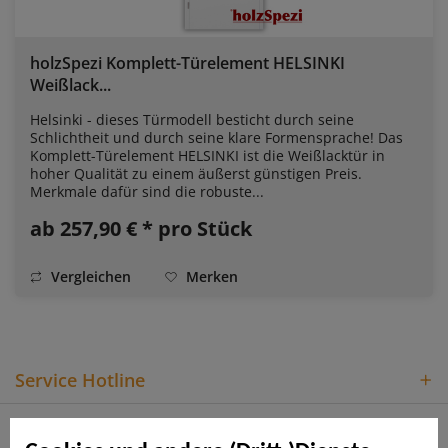
holzSpezi Komplett-Türelement HELSINKI
Weißlack...
Helsinki - dieses Türmodell besticht durch seine
Schlichtheit und durch seine klare Formensprache! Das
Komplett-Türelement HELSINKI ist die Weißlacktür in
hoher Qualität zu einem äußerst günstigen Preis.
Merkmale dafür sind die robuste...
ab 257,90 € * pro Stück
Vergleichen
Merken
Service Hotline
Shop Service