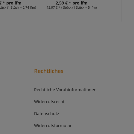
€ * pro lfm
2,59 € * pro lfm
ab 7,9
tück (1 Stück = 2,74 lfm)
12,97 € * / Stück (1 Stück = 5 lfm)
ab 23,84 € * 
Rechtliches
Rechtliche Vorabinformationen
Widerrufsrecht
Datenschutz
Widerrufsformular