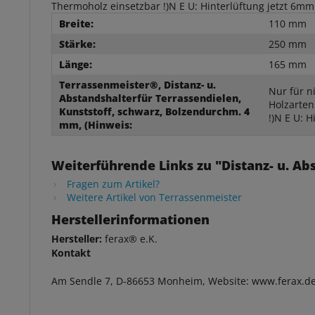
Thermoholz einsetzbar !)N E U: Hinterlüftung jetzt 6mm
Breite:
110 mm
Stärke:
250 mm
Länge:
165 mm
Terrassenmeister®, Distanz- u.
Nur für n
Abstandshalterfür Terrassendielen,
Holzarten
Kunststoff, schwarz, Bolzendurchm. 4
!)N E U: 
mm, (Hinweis:
Weiterführende Links zu "Distanz- u. A
Fragen zum Artikel?
Weitere Artikel von Terrassenmeister
Herstellerinformationen
Hersteller:
ferax® e.K.
Kontakt
Am Sendle 7, D-86653 Monheim, Website: www.ferax.d