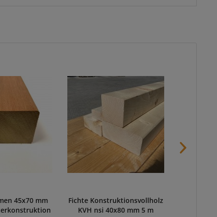
men 45x70 mm
Fichte Konstruktionsvollholz
Dt. Lärche
terkonstruktion
KVH nsi 40x80 mm 5 m
mm Bret