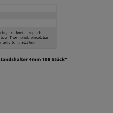
ichtgetrocknete, tropische
 bzw. Thermoholz einsetzbar
Hinterlüftung jetzt 6mm
bstandshalter 4mm 100 Stück"
e