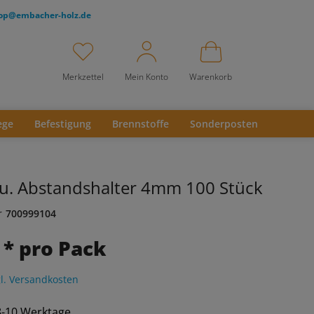
op@embacher-holz.de
Merkzettel
Mein Konto
Warenkorb
ege
Befestigung
Brennstoffe
Sonderposten
 u. Abstandshalter 4mm 100 Stück
r
700999104
 * pro Pack
l. Versandkosten
 8-10 Werktage