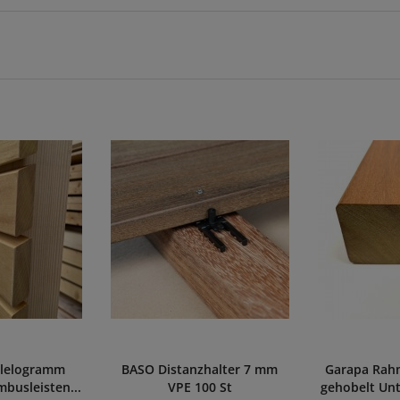
llelogramm
BASO Distanzhalter 7 mm
Garapa Rah
usleisten...
VPE 100 St
gehobelt Un