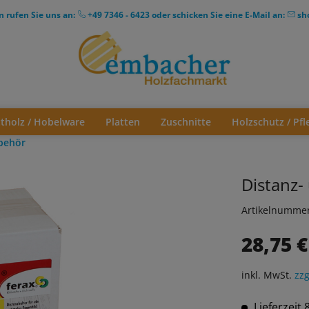
n rufen Sie uns an:
+49 7346 - 6423
oder schicken Sie eine E-Mail an:
sh
ttholz / Hobelware
Platten
Zuschnitte
Holzschutz / Pfl
behör
Distanz-
Artikelnumme
28,75 €
inkl. MwSt.
zzg
Lieferzeit