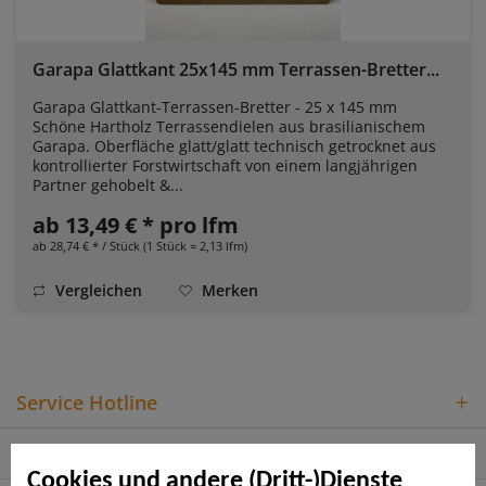
Garapa Glattkant 25x145 mm Terrassen-Bretter...
Garapa Glattkant-Terrassen-Bretter - 25 x 145 mm
Schöne Hartholz Terrassendielen aus brasilianischem
Garapa. Oberfläche glatt/glatt technisch getrocknet aus
kontrollierter Forstwirtschaft von einem langjährigen
Partner gehobelt &...
ab 13,49 € * pro lfm
ab 28,74 € * / Stück (1 Stück = 2,13 lfm)
Vergleichen
Merken
Service Hotline
Shop Service
Cookies und andere (Dritt-)Dienste