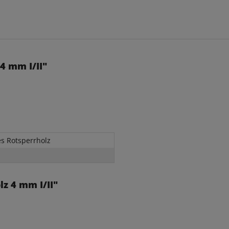
4 mm I/II"
es Rotsperrholz
z 4 mm I/II"