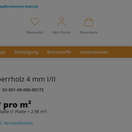
op@embacher-holz.de
Merkzettel
Mein Konto
Warenkorb
ege
Befestigung
Brennstoffe
Sonderposten
errholz 4 mm I/II
r
03-001-00-000-00172
* pro m²
latte (1 Platte = 2.98 m²)
l. Versandkosten