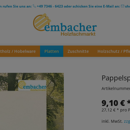
n rufen Sie uns an:
+49 7346 - 6423
oder schicken Sie eine E-Mail an:
sh
ttholz / Hobelware
Platten
Zuschnitte
Holzschutz / Pfl
Pappelsp
Artikelnumme
9,10 € 
27,12 € * pro P
inkl. MwSt.
zzg