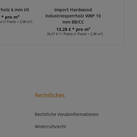
holz 6 mm I/II
Import Hardwood
Fichte 3-S
Industriesperrholz WBP 10
C+/C 2
€ * pro m²
mm BB/CC
te (1 Platte = 2,98 m²)
32,2
100,85 € * / 
13,28 € * pro m²
39,57 € * / Platte (1 Platte = 2,98 m²)
Rechtliches
Rechtliche Vorabinformationen
Widerrufsrecht