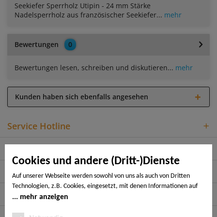
Seekiefer Sperrholz Utipin - 24 mm Stärke
Nadelsperrholz aus französischer Seekiefer...
mehr
Bewertungen
0
Bewertungen lesen, schreiben und diskutieren...
mehr
Kunden haben sich ebenfalls angesehen
Service Hotline
Shop Service
Cookies und andere (Dritt-)Dienste
Informationen
Auf unserer Webseite werden sowohl von uns als auch von Dritten
Technologien, z.B. Cookies, eingesetzt, mit denen Informationen auf
Rechtliches
Ihrem Endgerät gespeichert und/oder von Ihrem Endgerät abgerufen
mehr anzeigen
werden. Bei den Cookies unterscheiden wir folgende Kategorien:
Notwendige Cookies, Analyse-, Marketing- und Statistik-Cookies. Bei