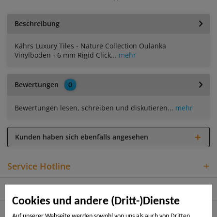
Beschreibung
Kährs Luxury Tiles - Nature Collection Oulanka
Vinylboden - 6 mm Rigid Click...
mehr
Bewertungen
0
Bewertungen lesen, schreiben und diskutieren...
mehr
Kunden haben sich ebenfalls angesehen
Service Hotline
Shop Service
Cookies und andere (Dritt-)Dienste
Informationen
Auf unserer Webseite werden sowohl von uns als auch von Dritten