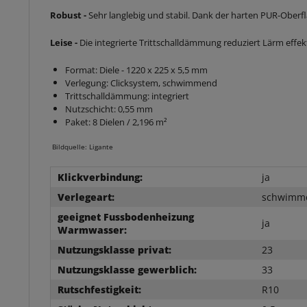
Robust -
Sehr langlebig und stabil. Dank der harten PUR-Oberf
Leise -
Die integrierte Trittschalldämmung reduziert Lärm effekt
Format: Diele - 1220 x 225 x 5,5 mm
Verlegung: Clicksystem, schwimmend
Trittschalldämmung: integriert
Nutzschicht: 0,55 mm
Paket: 8 Dielen / 2,196 m²
Bildquelle: Ligante
Klickverbindung:
ja
Verlegeart:
schwimm
geeignet Fussbodenheizung
ja
Warmwasser:
Nutzungsklasse privat:
23
Nutzungsklasse gewerblich:
33
Rutschfestigkeit:
R10