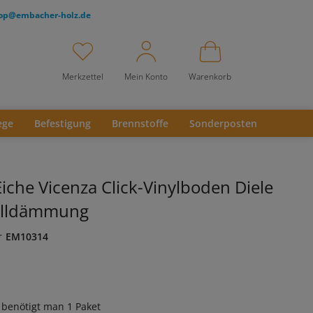
op@embacher-holz.de
Merkzettel
Mein Konto
Warenkorb
ege
Befestigung
Brennstoffe
Sonderposten
Eiche Vicenza Click-Vinylboden Diele
halldämmung
r
EM10314
 benötigt man
1
Paket