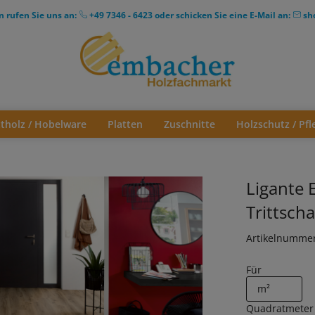
n rufen Sie uns an:
+49 7346 - 6423
oder schicken Sie eine E-Mail an:
sh
ttholz / Hobelware
Platten
Zuschnitte
Holzschutz / Pfl
Ligante 
Trittsc
Artikelnumme
Für
Quadratmeter