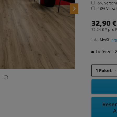
+5% Verschn
+10% Versch
32,90 €
72,24 € * pro P
inkl. MwSt.
zzg
Lieferzeit
Reser
A