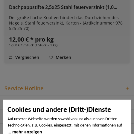
Dachpappstifte 2,5x25 Stahl feuerverzinkt (1,0...
Der große flache Kopf verhindert das Durchziehen des
Nagels, Stahl feuerverzinkt, Karton - (Artikelnummer 978
525 25 70)
12,00 € * pro kg
12,00 € * / Stück (1 Stück = 1 kg)
Vergleichen
Merken
Service Hotline
Shop Service
Cookies und andere (Dritt-)Dienste
Informationen
Auf unserer Webseite werden sowohl von uns als auch von Dritten
Technologien, z.B. Cookies, eingesetzt, mit denen Informationen auf
Rechtliches
Ihrem Endgerät gespeichert und/oder von Ihrem Endgerät abgerufen
mehr anzeigen