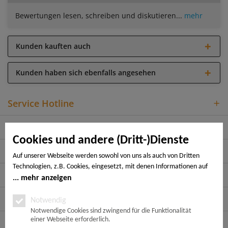
Bewertungen lesen, schreiben und diskutieren...
mehr
Kunden kauften auch
Kunden haben sich ebenfalls angesehen
Service Hotline
Shop Service
Cookies und andere (Dritt-)Dienste
Informationen
Auf unserer Webseite werden sowohl von uns als auch von Dritten
Technologien, z.B. Cookies, eingesetzt, mit denen Informationen auf
Rechtliches
Ihrem Endgerät gespeichert und/oder von Ihrem Endgerät abgerufen
mehr anzeigen
werden. Bei den Cookies unterscheiden wir folgende Kategorien:
Zahlungsarten
Notwendige Cookies, Analyse-, Marketing- und Statistik-Cookies. Bei
Notwendig
den notwendigen Cookies handelt es sich um solche, die technisch
Notwendige Cookies sind zwingend für die Funktionalität
einer Webseite erforderlich.
notwendig sind, um den von Ihnen gewünschten Dienst
Folge uns auf: