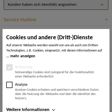
Kunden haben sich ebenfalls angesehen
Service Hotline
Shop Service
Cookies und andere (Dritt-)Dienste
Informationen
Auf unserer Webseite werden sowohl von uns als auch von Dritten
Technologien, z.B. Cookies, eingesetzt, mit denen Informationen auf
Rechtliches
Ihrem Endgerät gespeichert und/oder von Ihrem Endgerät abgerufen
mehr anzeigen
werden. Bei den Cookies unterscheiden wir folgende Kategorien:
Zahlungsarten
Notwendige Cookies, Analyse-, Marketing- und Statistik-Cookies. Bei
Notwendig
den notwendigen Cookies handelt es sich um solche, die technisch
Notwendige Cookies sind zwingend für die Funktionalität
einer Webseite erforderlich.
notwendig sind, um den von Ihnen gewünschten Dienst
Folge uns auf:
bereitzustellen, die übrigen Cookies werden nur auf Grund einer von
Analyse
Ihnen erteilten Einwilligung gesetzt. Die Einwilligung ist freiwillig.
Versandarten
Analyse-Cookies erheben und speichern verschiedene Daten
Personen, die das 16. Lebensjahr noch nicht vollendet haben,
über die Nutzung der Webseite und über die Identität des
benötigen die Zustimmung der Sorgeberechtigten. Sie können Ihre
* Alle Preise inkl. gesetzl. Mehrwertsteuer zzgl.
Nutzers.
Entscheidung jederzeit mit Wirkung für die Zukunft widerrufen. Rufen
Versandkosten
und ggf. Nachnahmegebühren, wenn nicht
anders beschrieben
Sie dazu lediglich den Cookie-Banner erneut auf und ändern Sie Ihre
Weitere Informationen