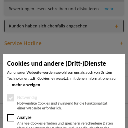
Bewertungen lesen, schreiben und diskutieren...
mehr
Kunden haben sich ebenfalls angesehen
Service Hotline
Shop Service
Cookies und andere (Dritt-)Dienste
Informationen
Auf unserer Webseite werden sowohl von uns als auch von Dritten
Technologien, z.B. Cookies, eingesetzt, mit denen Informationen auf
Rechtliches
Ihrem Endgerät gespeichert und/oder von Ihrem Endgerät abgerufen
mehr anzeigen
werden. Bei den Cookies unterscheiden wir folgende Kategorien:
Zahlungsarten
Notwendige Cookies, Analyse-, Marketing- und Statistik-Cookies. Bei
Notwendig
den notwendigen Cookies handelt es sich um solche, die technisch
Notwendige Cookies sind zwingend für die Funktionalität
einer Webseite erforderlich.
notwendig sind, um den von Ihnen gewünschten Dienst
Folge uns auf:
bereitzustellen, die übrigen Cookies werden nur auf Grund einer von
Analyse
Ihnen erteilten Einwilligung gesetzt. Die Einwilligung ist freiwillig.
Versandarten
Analyse-Cookies erheben und speichern verschiedene Daten
Personen, die das 16. Lebensjahr noch nicht vollendet haben,