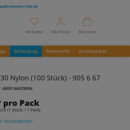
op@embacher-holz.de
Merkzettel
Mein Konto
Warenkorb
ege
Befestigung
Brennstoffe
Sonderposten
30 Nylon (100 Stück) - 905 6 67
r
4009146029896
* pro Pack
ück (1 Stück = 1 Pack)
l. Versandkosten