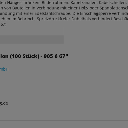
ten Hängeschränken, Bilderrahmen, Kabelkanälen, Kabelschellen, 
 von Bauteilen in Verbindung mit einer Holz- oder Spanplattensc
ndung mit einer Edelstahlschraube, Die Einschlagsperre verhinde
rehen im Bohrloch, Spreizdruckfreier Dübelhals verhindert Beschä
 67)
on (100 Stück) - 905 6 67"
GmbH
g.de